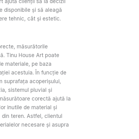
ajută clienții să ia decizii
 disponibile și să aleagă
re tehnic, cât și estetic.
orecte, măsurătorile
lă. Tinu House Art poate
i de materiale, pe baza
ției acestuia. În funcție de
m suprafața acoperișului,
a, sistemul pluvial și
măsurătoare corectă ajută la
or inutile de material și
 din teren. Astfel, clientul
rialelor necesare și asupra