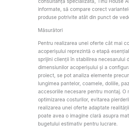
consultanță specializată, Tinu House Art 
informate, să compare corect variantele
produse potrivite atât din punct de vede
Măsurători
Pentru realizarea unei oferte cât mai c
acoperișului reprezintă o etapă esenția
sprijini clienții în stabilirea necesarulu
dimensiunilor acoperișului și a configura
proiect, se pot analiza elemente precu
lungimea pantelor, coamele, doliile, pazi
accesoriile necesare pentru montaj. O 
optimizarea costurilor, evitarea pierderil
realizarea unei oferte adaptate realității
poate avea o imagine clară asupra mate
bugetului estimativ pentru lucrare.