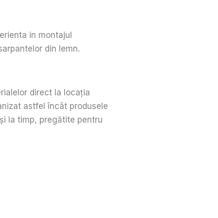
rienta in montajul
i sarpantelor din lemn.
lelor direct la locația
anizat astfel încât produsele
i la timp, pregătite pentru