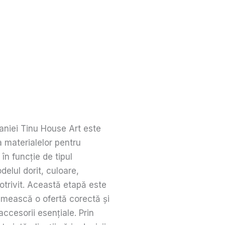
paniei Tinu House Art este
a materialelor pentru
în funcție de tipul
delul dorit, culoare,
otrivit. Această etapă este
imească o ofertă corectă și
accesorii esențiale. Prin