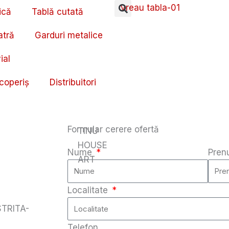
ică
Tablă cutată
atră
Garduri metalice
ial
coperiș
Distribuitori
Formular cerere ofertă
TINU
HOUSE
Nume
Pre
ART
Localitate
ISTRITA-
Telefon