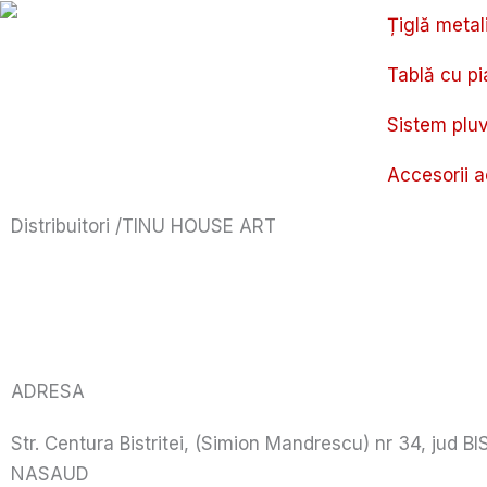
Skip
Țiglă metal
to
content
Tablă cu pi
Sistem pluv
Accesorii a
Distribuitori /
TINU HOUSE ART
ADRESA
Str. Centura Bistritei, (Simion Mandrescu) nr 34, jud B
NASAUD