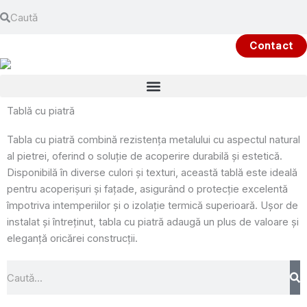
Search
Skip
Search
to
content
Contact
Tablă cu piatră
Tabla cu piatră combină rezistența metalului cu aspectul natural
al pietrei, oferind o soluție de acoperire durabilă și estetică.
Disponibilă în diverse culori și texturi, această tablă este ideală
pentru acoperișuri și fațade, asigurând o protecție excelentă
împotriva intemperiilor și o izolație termică superioară. Ușor de
instalat și întreținut, tabla cu piatră adaugă un plus de valoare și
eleganță oricărei construcții.
Search