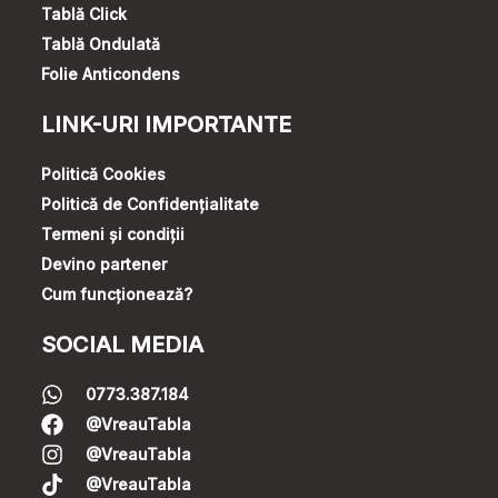
Tablă Click
Tablă Ondulată
Folie Anticondens
LINK-URI IMPORTANTE
Politică Cookies
Politică de Confidențialitate
Termeni și condiții
Devino partener
Cum funcționează?
SOCIAL MEDIA
0773.387.184
@VreauTabla
@VreauTabla
@VreauTabla