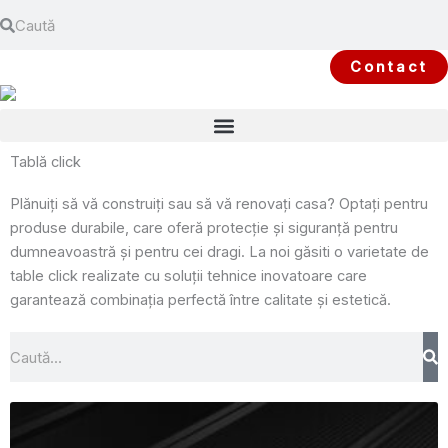
Search
Skip
Search
to
content
Contact
Tablă click
Plănuiți să vă construiți sau să vă renovați casa? Optați pentru
produse durabile, care oferă protecție și siguranță pentru
dumneavoastră și pentru cei dragi. La noi găsiti o varietate de
table click realizate cu soluții tehnice inovatoare care
garantează combinația perfectă între calitate și estetică.
Search