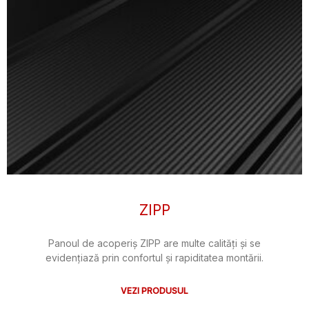
ZIPP
Panoul de acoperiș ZIPP are multe calități și se
evidențiază prin confortul și rapiditatea montării.
VEZI PRODUSUL