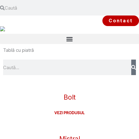
Search
Skip
Search
to
content
Contact
Tablă cu piatră
Search
Bolt
VEZI PRODUSUL
Mistral