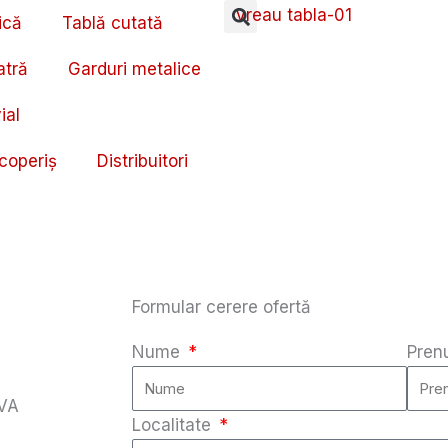
ică
Tablă cutată
atră
Garduri metalice
ial
coperiș
Distribuitori
Formular cerere ofertă
Nume
Pre
AVA
Localitate