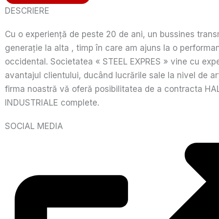
DESCRIERE
Cu o experiență de peste 20 de ani, un bussines trans
generație la alta , timp în care am ajuns la o performa
occidental. Societatea « STEEL EXPRES » vine cu exper
avantajul clientului, ducând lucrările sale la nivel de a
firma noastră vă oferă posibilitatea de a contracta HA
INDUSTRIALE complete.
SOCIAL MEDIA