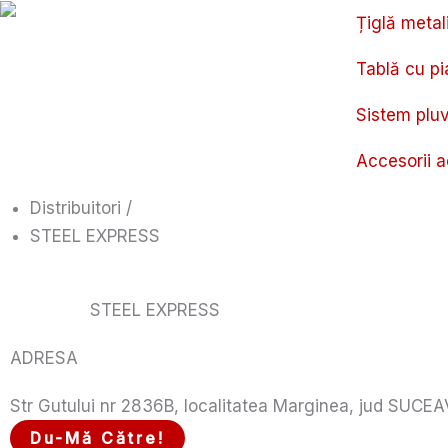
Skip
Țiglă metal
to
content
Tablă cu pi
Sistem pluv
Accesorii a
Distribuitori /
STEEL EXPRESS
STEEL EXPRESS
ADRESA
Str Gutului nr 2836B, localitatea Marginea, jud SUCE
Du-Mă Către!