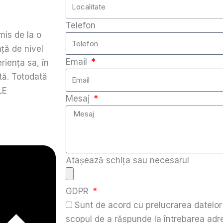
Telefon
mis de la o
nță de nivel
Email
iența sa, în
rtă. Totodată
LE
Mesaj
Atașează schița sau necesarul
GDPR
Sunt de acord cu prelucrarea datelor
scopul de a răspunde la întrebarea adre