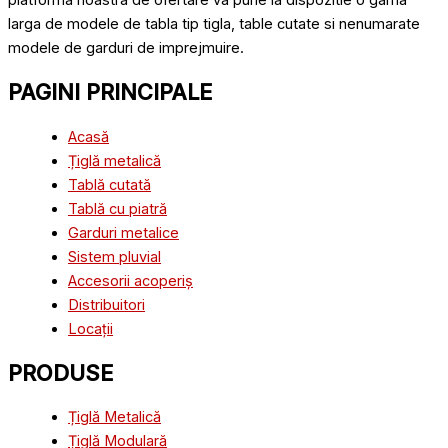
platforma noastra de ofertare va pune la dispozitie o gama
larga de modele de tabla tip tigla, table cutate si nenumarate
modele de garduri de imprejmuire.
PAGINI PRINCIPALE
Acasă
Țiglă metalică
Tablă cutată
Tablă cu piatră
Garduri metalice
Sistem pluvial
Accesorii acoperiș
Distribuitori
Locații
PRODUSE
Țiglă Metalică
Țiglă Modulară