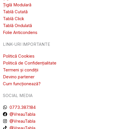
Țiglă Modulară
Tablă Cutată
Tablă Click
Tablă Ondulată
Folie Anticondens
LINK-URI IMPORTANTE
Politică Cookies
Politică de Confidențialitate
Termeni și condiții
Devino partener
Cum funcționează?
SOCIAL MEDIA
0773.387.184
@VreauTabla
@VreauTabla
@VreauTabla