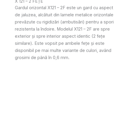
X 121 – 2 FEȚE
Gardul orizontal X121 – 2F este un gard cu aspect
de jaluzea, alcătuit din lamele metalice orizontale
prevăzute cu rigidizări (ambutisări) pentru a spori
rezistenta la îndoire. Modelul X121 – 2F are spre
exterior și spre interior aspect identic (2 fețe
similare). Este vopsit pe ambele fețe și este
disponibil pe mai multe variante de culori, având
grosimi de până în 0,6 mm.