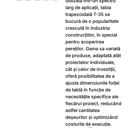
utilizată într-un spectru
larg de aplicații, tabla
trapezoidală T-35 se
bucură de o popularitate
crescută în industria
construcțiilor, în special
pentru acoperirea
pereților. Gama sa variată
de produse, adaptată atât
proiectelor individuale,
cât și celor de investiții,
oferă posibilitatea de a
ajusta dimensiunile foiței
de tablă în funcție de
necesitățile specifice ale
fiecărui proiect, reducând
astfel cantitatea
deșeurilor și optimizând
costurile de execuție.