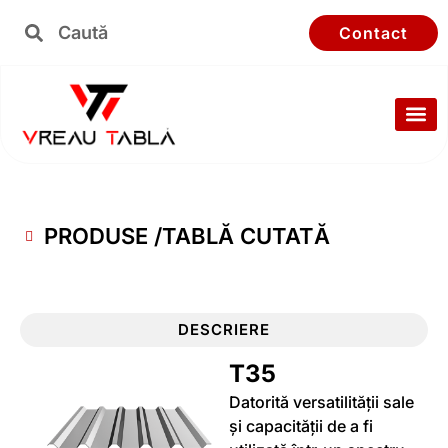
Skip
Search
Search
Contact
to
content
PRODUSE /
TABLĂ CUTATĂ
DESCRIERE
T35
Datorită versatilității sale
și capacității de a fi