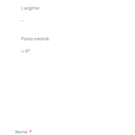
Lungime:
–
Panta minimă:
> 6°
Nume