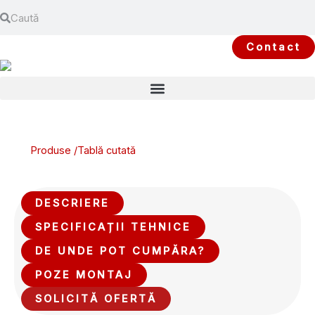
Search
Skip
Search
to
content
Contact
Produse /
Tablă cutată
DESCRIERE
SPECIFICAȚII TEHNICE
DE UNDE POT CUMPĂRA?
POZE MONTAJ
SOLICITĂ OFERTĂ