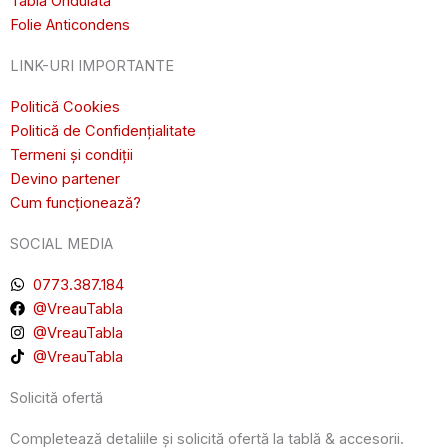
Tablă Ondulată
Folie Anticondens
LINK-URI IMPORTANTE
Politică Cookies
Politică de Confidențialitate
Termeni și condiții
Devino partener
Cum funcționează?
SOCIAL MEDIA
0773.387.184
@VreauTabla
@VreauTabla
@VreauTabla
Solicită ofertă
Completează detaliile și solicită ofertă la tablă & accesorii.