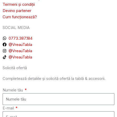
Termeni și condiții
Devino partener
Cum funcționează?
SOCIAL MEDIA
0773.387.184
@VreauTabla
@VreauTabla
@VreauTabla
Solicită ofertă
Completează detaliile și solicită ofertă la tablă & accesorii.
Numele tău
E-mail