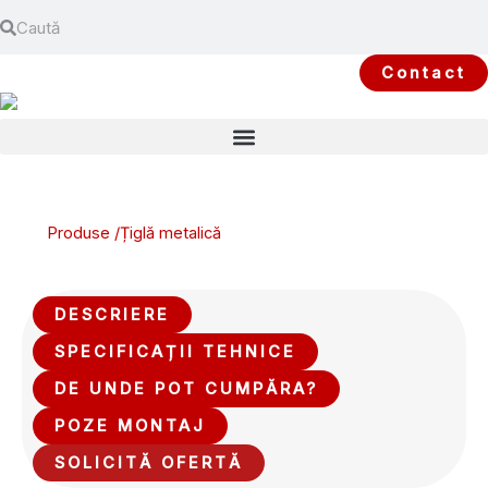
Search
Skip
Search
to
content
Contact
Produse /
Țiglă metalică
DESCRIERE
SPECIFICAȚII TEHNICE
DE UNDE POT CUMPĂRA?
POZE MONTAJ
SOLICITĂ OFERTĂ