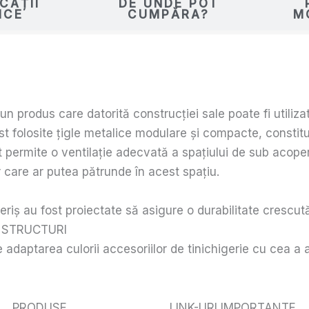
CAȚII
DE UNDE POT
ICE
CUMPĂRA?
M
un produs care datorită construcției sale poate fi utiliz
ost folosite țigle metalice modulare și compacte, constit
permite o ventilație adecvată a spațiului de sub acoper
r care ar putea pătrunde în acest spațiu.
riș au fost proiectate să asigure o durabilitate crescută
 STRUCTURI
adaptarea culorii accesoriilor de tinichigerie cu cea a a
PRODUSE
LINK-URI IMPORTANTE