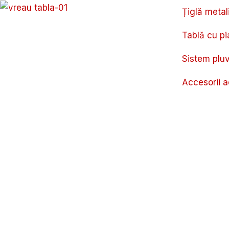
Skip
Țiglă metal
to
content
Tablă cu pi
Sistem pluv
Accesorii a