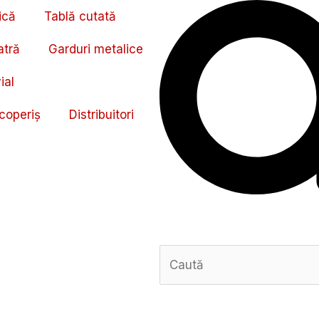
Search
ică
Tablă cutată
atră
Garduri metalice
ial
coperiș
Distribuitori