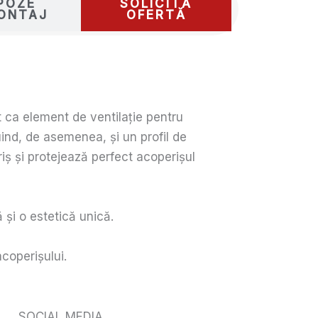
POZE
SOLICITĂ
ONTAJ
OFERTĂ
at ca element de ventilație pentru
uind, de asemenea, și un profil de
iș și protejează perfect acoperișul
 și o estetică unică.
coperișului.
SOCIAL MEDIA