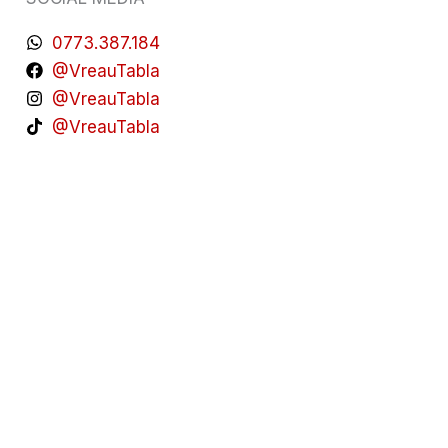
0773.387.184
@VreauTabla
@VreauTabla
@VreauTabla