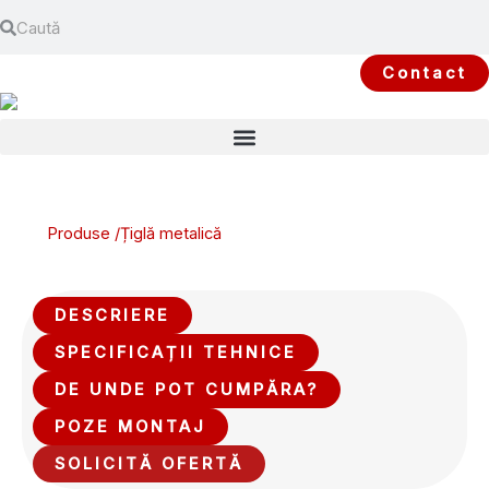
Search
Skip
Search
to
content
Contact
Produse /
Țiglă metalică
DESCRIERE
SPECIFICAȚII TEHNICE
DE UNDE POT CUMPĂRA?
POZE MONTAJ
SOLICITĂ OFERTĂ