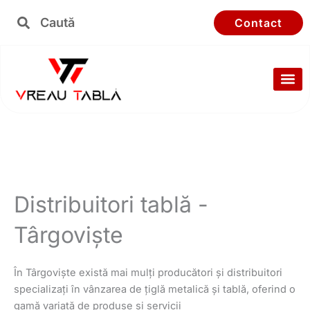
Skip
Search
Search
Contact
to
content
Distribuitori tablă -
Târgoviște
În Târgoviște există mai mulți producători și distribuitori
specializați în vânzarea de țiglă metalică și tablă, oferind o
gamă variată de produse și servicii